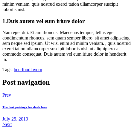
minim veniam, quis nostrud exerci tation ullamcorper suscipit
lobortis nisl.
1.Duis autem vel eum iriure dolor
Nam eget dui. Etiam rhoncus. Maecenas tempus, tellus eget
condimentum rhoncus, sem quam semper libero, sit amet adipiscing
sem neque sed ipsum. Ut wisi enim ad minim veniam. , quis nostrud
exerci tation ullamcorper suscipit lobortis nisl. ut aliquip ex ea
commodo consequat. Duis autem vel eum iriure dolor in hendrerit
in.
Tags:
beer
food
tavern
Post navigation
Prev
The best pairings for dark beer
July 25, 2019
Next