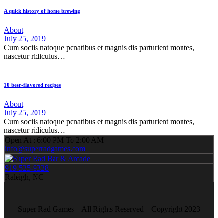
A quick history of home brewing
About
July 25, 2019
Cum sociis natoque penatibus et magnis dis parturient montes,
nascetur ridiculus…
10 beer-flavored recipes
About
July 25, 2019
Cum sociis natoque penatibus et magnis dis parturient montes,
nascetur ridiculus…
Open At : 6:00 PM To 2:00 AM
info@superradgames.com
919-525-9328
Raleigh, NC
Super Rad Games – All Rights Reserved – Copyright 2023