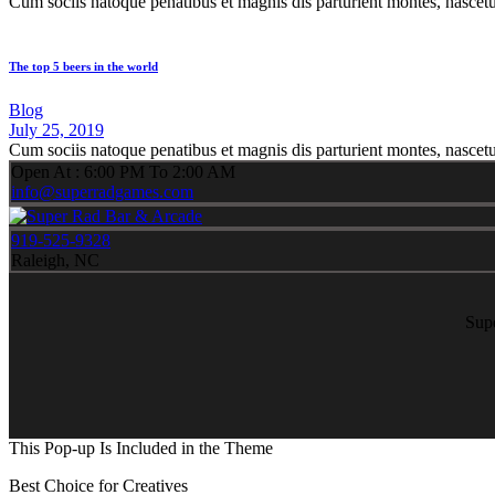
Cum sociis natoque penatibus et magnis dis parturient montes, nascet
The top 5 beers in the world
Blog
July 25, 2019
Cum sociis natoque penatibus et magnis dis parturient montes, nascet
Open At : 6:00 PM To 2:00 AM
info@superradgames.com
919-525-9328
Raleigh, NC
Sup
This Pop-up Is Included in the Theme
Best Choice for Creatives