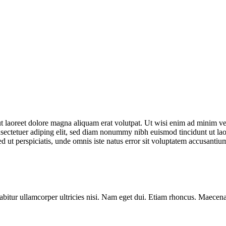
 laoreet dolore magna aliquam erat volutpat. Ut wisi enim ad minim veni
onsectetuer adiping elit, sed diam nonummy nibh euismod tincidunt ut l
 Sed ut perspiciatis, unde omnis iste natus error sit voluptatem accusan
rabitur ullamcorper ultricies nisi. Nam eget dui. Etiam rhoncus. Maece