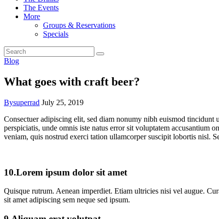
The Events
More
Groups & Reservations
Specials
Blog
What goes with craft beer?
By
superrad
July 25, 2019
C
onsectuer adipiscing elit, sed diam nonumy nibh euismod tincidunt ut
perspiciatis, unde omnis iste natus error sit voluptatem accusantium 
veniam, quis nostrud exerci tation ullamcorper suscipit lobortis nisl.
10.Lorem ipsum dolor sit amet
Quisque rutrum. Aenean imperdiet. Etiam ultricies nisi vel augue. Cu
sit amet adipiscing sem neque sed ipsum.
9.Aliquam erat volutpat