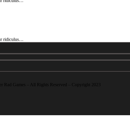
ur ridiculus…
ur ridiculus…
er Rad Games – All Rights Reserved – Copyright 2023