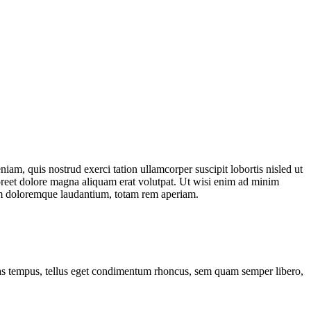
am, quis nostrud exerci tation ullamcorper suscipit lobortis nisled ut
aoreet dolore magna aliquam erat volutpat. Ut wisi enim ad minim
tium doloremque laudantium, totam rem aperiam.
nas tempus, tellus eget condimentum rhoncus, sem quam semper libero,