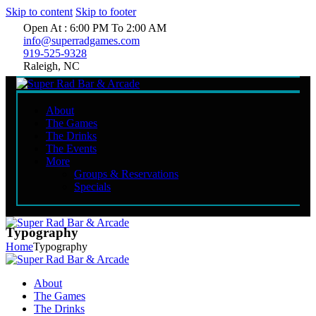
Skip to content
Skip to footer
Open At : 6:00 PM To 2:00 AM
info@superradgames.com
919-525-9328
Raleigh, NC
About
The Games
The Drinks
The Events
More
Groups & Reservations
Specials
Typography
Home
Typography
About
The Games
The Drinks