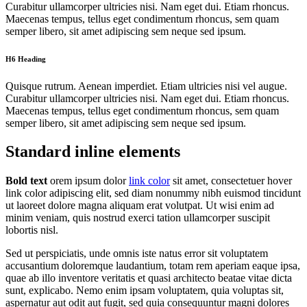
Curabitur ullamcorper ultricies nisi. Nam eget dui. Etiam rhoncus.
Maecenas tempus, tellus eget condimentum rhoncus, sem quam
semper libero, sit amet adipiscing sem neque sed ipsum.
H6 Heading
Quisque rutrum. Aenean imperdiet. Etiam ultricies nisi vel augue.
Curabitur ullamcorper ultricies nisi. Nam eget dui. Etiam rhoncus.
Maecenas tempus, tellus eget condimentum rhoncus, sem quam
semper libero, sit amet adipiscing sem neque sed ipsum.
Standard inline elements
Bold text
orem ipsum dolor
link color
sit amet, consectetuer
hover
link color
adipiscing elit, sed diam nonummy nibh euismod tincidunt
ut laoreet dolore magna aliquam erat volutpat. Ut wisi enim ad
minim veniam, quis nostrud exerci tation ullamcorper suscipit
lobortis nisl.
Sed
ut perspiciatis
, unde omnis iste natus error sit voluptatem
accusantium doloremque laudantium, totam rem aperiam eaque ipsa,
quae ab illo inventore veritatis et quasi architecto beatae vitae dicta
sunt, explicabo.
Nemo enim
ipsam voluptatem, quia voluptas sit,
aspernatur aut odit aut fugit, sed quia consequuntur magni dolores