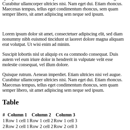
Curabitur ullamcorper ultricies nisi. Nam eget dui. Etiam rhoncus.
Maecenas tempus, tellus eget condimentum rhoncus, sem quam
semper libero, sit amet adipiscing sem neque sed ipsum.
Lorem ipsum dolor sit amet, consectetuer adipiscing elit, sed diam
nonummy nibh euismod tincidunt ut laoreet dolore magna aliquam
erat volutpat. Ut wisi enim ad minim.
Suscipit lobortis nisl ut aliquip ex ea commodo consequat. Duis
autem vel eum iriure dolor in hendrerit in vulputate velit esse
molestie consequat, vel illum dolore.
Quisque rutrum. Aenean imperdiet. Etiam ultricies nisi vel augue.
Curabitur ullamcorper ultricies nisi. Nam eget dui. Etiam rhoncus.
Maecenas tempus, tellus eget condimentum rhoncus, sem quam
semper libero, sit amet adipiscing sem neque sed ipsum.
Table
#
Column 1
Column 2
Column 3
1
Row 1 cell 1
Row 1 cell 2
Row 1 cell 3
2
Row 2 cell 1
Row 2 cell 2
Row 2 cell 3